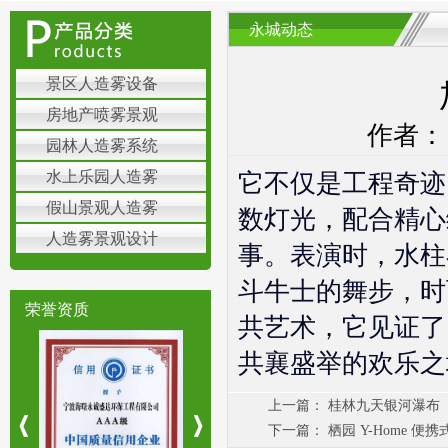
永城动态
景区人造雾设备
房地产喷雾景观
作者： 
园林人造雾系统
水上乐园人造雾
它不仅是工程奇迹
假山景观人造雾
数灯光，配合精心
人造雾景观设计
事。表演时，水柱
斗牛士的舞步，时
荣誉资质
共艺术，它见证了
共襄盛举的欢乐之
上一篇：
桂林九天银河瀑布
下一篇：
栖园 Y-Home 便