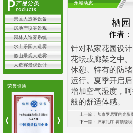
永城动态
景区人造雾设备
栖园
房地产喷雾景观
作者： 
园林人造雾系统
水上乐园人造雾
针对私家花园设计
假山景观人造雾
花坛或廊架之中。
人造雾景观设计
休憩。特有的防堵
运行。夏季开启后，
荣誉资质
增加空气湿度，呵
般的舒适体感。
上一篇：
加泰罗尼亚的光影
下一篇：
归家礼序·雾锁秘境