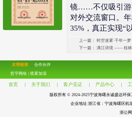
镜……不仅吸引游
对外交流窗口。年
35%，真正实现“
上一篇：
时空迷雾·千年一梦
下一篇：
漓江诗境 —— 桂
友情链接
合作伙伴
哲宇网络
|
喷雾加湿
首页
|
关于我们
|
客户见证
|
产品中心
|
版权所有 © 2024-2025宁波海曙永诚盛达环保工程有
企业地址:浙江省：宁波海曙区机
浙公网安