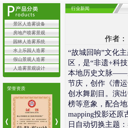
行业新闻
景区人造雾设备
房地产喷雾景观
作者： 
园林人造雾系统
水上乐园人造雾
“故城回响”文化
假山景观人造雾
区，是“非遗+科
人造雾景观设计
本地历史文脉——
节庆，创作《漕运
荣誉资质
创水舞剧目。演出
榜等意象，配合地
mapping投影
日自动切换主题：